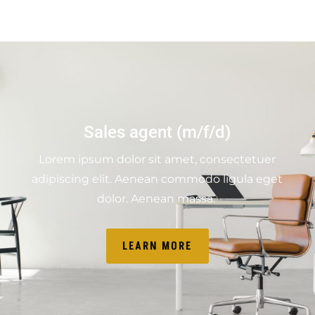
Sales agent (m/f/d)
Lorem ipsum dolor sit amet, consectetuer
adipiscing elit. Aenean commodo ligula eget
dolor. Aenean massa.
LEARN MORE