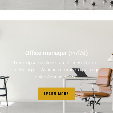
Office manager (m/f/d)
Lorem ipsum dolor sit amet, consectetuer
adipiscing elit. Aenean commodo ligula eget
dolor. Aenean massa.
LEARN MORE